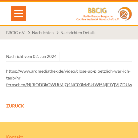
BBCIG e.V.
Nachrichten
Nachrichten Details
Nachricht vom 02.
Jun
2024
https://www.ardmediathek.de/video/close-up/ploetzlich-war-ich-
taub/hr-
fernsehen/NjRlODBkOWUtMjQ4NC00MzBkLWI5NjEtYjVjZDUwN
ZURÜCK
Kontakt